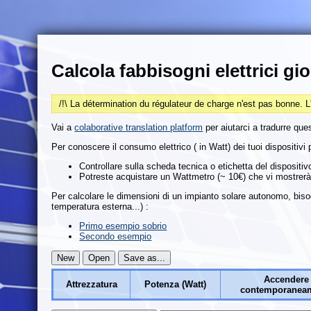
Calcola fabbisogni elettrici gio
/!\ La détermination du régulateur de charge n'est pas bonne. L
Vai a
colaborative translation platform
per aiutarci a tradurre que
Per conoscere il consumo elettrico ( in Watt) dei tuoi dispositivi 
Controllare sulla scheda tecnica o etichetta del dispositiv
Potreste acquistare un Wattmetro (~ 10€) che vi mostrerà i
Per calcolare le dimensioni di un impianto solare autonomo, biso
temperatura esterna...) :
Primo esempio sobrio
Secondo esempio
Accendere
Attrezzatura
Potenza (Watt)
contemporanea