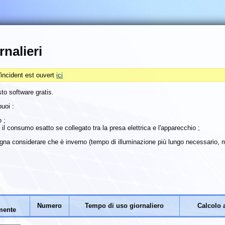
rnalieri
'incident est ouvert
ici
sto software gratis.
puoi :
o ;
l consumo esatto se collegato tra la presa elettrica e l'apparecchio ;
gna considerare che è inverno (tempo di illuminazione più lungo necessario, m
Numero
Tempo di uso giornaliero
Calcolo
mente