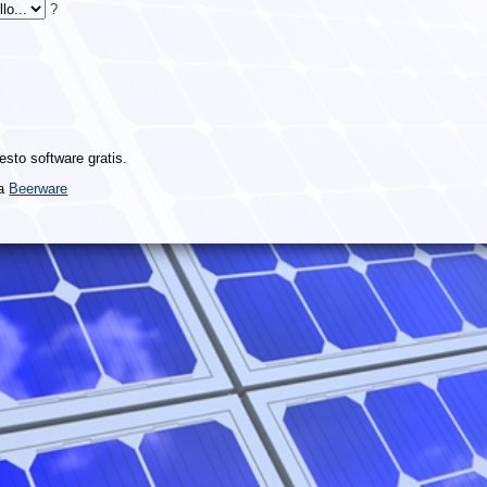
?
esto software gratis.
za
Beerware